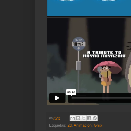
en
8:29
Etiquetas:
2d
,
Animación
,
Ghibli